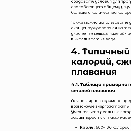
создавать условия для прог
способствует общему улуч
большего количества калори
Также можно использовать д
сконцентрироваться на тех
укреплять мышцы нижней ча
выносливость в воде.
4. Типичный
калорий, сж
плавания
4.1. Таблица примерно
стилей плавания
Для наглядного примера пр
возможные энергозатраты д
Учтите, что реальные зат
характеристик, таких как в
Кроль:
600–100 калорий 