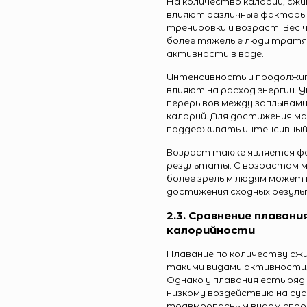
На количество калорий, сжи
влияют различные факторы,
тренировки и возраст. Вес 
более тяжелые люди тратят
активности в воде.
Интенсивность и продолжи
влияют на расход энергии. 
перерывов между заплывами
калорий. Для достижения м
поддерживать интенсивный 
Возраст также является ф
результаты. С возрастом 
более зрелым людям может 
достижения сходных резуль
2.3. Сравнение плавани
калорийности
Плавание по количеству сж
такими видами активности, 
Однако у плавания есть ряд
низкому воздействию на сус
травмоопасным видом спор