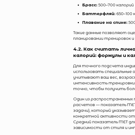
Брасс:
500–700 калорий 
Баттерфляй:
650–100 
Плавание на спине:
500
Такие данные позволяют оц
планировании тренировок и 
4.2. Как считать личн
калорий: формулы и к
Для точного подсчета инди
использовать специальные 
учитывают ваш вес, возраст
интенсивность тренировки.
точно, чтобы получить бол
Один из распространенных 
расчетов — показатель MET
задачи), который указывает
конкретной активности отн
Средний показатель MET для
зависимости от стиля и ин