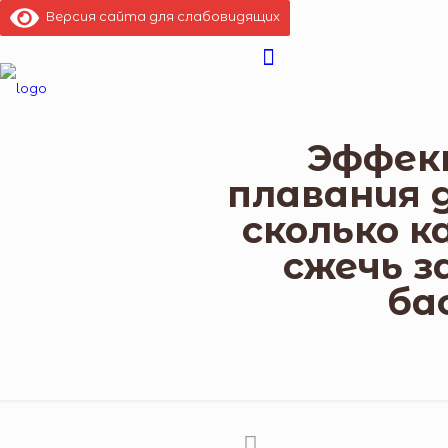
Версия сайта для слабовидящих
Эффек
плавания д
сколько к
сжечь з
ба