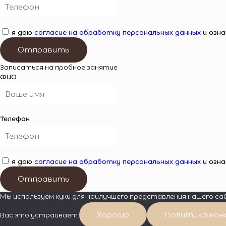
я даю
согласие на обработку персональных данных
и озна
Отправить
Записаться на пробное занятие
ФИО
Телефон
я даю
согласие на обработку персональных данных
и озна
Отправить
Мы используем куки для наилучшего представления нашего с
Хорошо
Политика кон
Вас это устраивает.