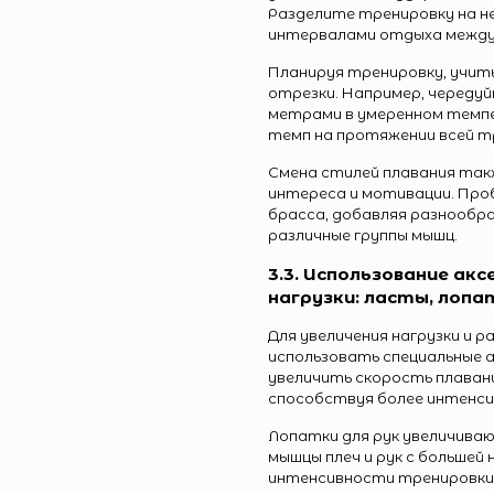
Разделите тренировку на н
интервалами отдыха между
Планируя тренировку, учиты
отрезки. Например, чередуй
метрами в умеренном темп
темп на протяжении всей т
Смена стилей плавания та
интереса и мотивации. Про
брасса, добавляя разнообраз
различные группы мышц.
3.3. Использование ак
нагрузки: ласты, лопа
Для увеличения нагрузки и 
использовать специальные 
увеличить скорость плавания
способствуя более интенси
Лопатки для рук увеличива
мышцы плеч и рук с большей
интенсивности тренировки