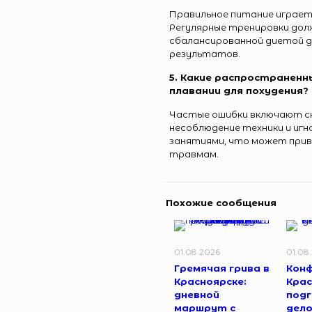
Правильное питание играет 
Регулярные тренировки до
сбалансированной диетой д
результатов.
5. Какие распространен
плавании для похудения?
Частые ошибки включают ск
несоблюдение техники и игн
занятиями, что может прив
травмам.
Похожие сообщения
01.08.2026
01.08
Гремячая грива в
Конф
Красноярске:
Крас
дневной
под
маршрут с
дел