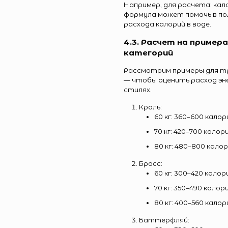
Например, для расчета: калор
формула может помочь в по
расхода калорий в воде.
4.3. Расчет на пример
категорий
Рассмотрим примеры для тре
— чтобы оценить расход эне
стилях.
Кроль:
60 кг: 360–600 калор
70 кг: 420–700 калор
80 кг: 480–800 кало
Брасс:
60 кг: 300–420 калор
70 кг: 350–490 калор
80 кг: 400–560 калор
Баттерфляй: