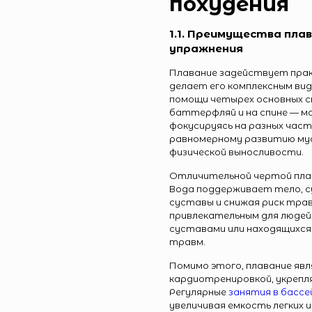
похудения
1.1. Преимущества пла
упражнения
Плавание задействует прак
делает его комплексным ви
помощи четырех основных ст
баттерфляй и на спине — м
фокусируясь на разных час
равномерному развитию му
физической выносливости.
Отличительной чертой плав
Вода поддерживает тело, с
суставы и снижая риск тра
привлекательным для людей
суставами или находящихся
травм.
Помимо этого, плавание яв
кардиотренировкой, укрепл
Регулярные
занятия в бассе
увеличивая емкость легких 