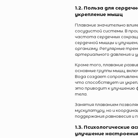
1.2. Польза для серде
укрепление мышц
Плавание значительно влия
сосудистой системы. В про
частота сердечных сокращ
сердечной мышцы и улучшен
организму. Регулярные тре
артериального давления и у
Кроме того, плавание разви
основные группы мышц, включ
Вода создает сопротивление
что способствует их укреп
это приводит к улучшению ф
тела.
Занятия плаванием позволя
мускулатуру, но и координа
поддержания равновесия и п
1.3. Психологические 
улучшение настроени