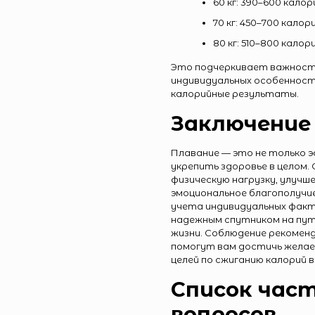
60 кг: 390–600 калор
70 кг: 450–700 калор
80 кг: 510–800 калор
Это подчеркивает важность
индивидуальных особенност
калорийные результаты.
Заключение
Плавание — это не только э
укрепить здоровье в целом.
физическую нагрузку, улучш
эмоциональное благополучи
учета индивидуальных фак
надежным спутником на пут
жизни. Соблюдение рекоменд
помогут вам достичь желае
целей по сжиганию калорий 
Список час
вопросов