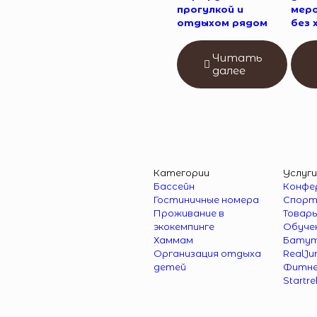
прогулкой и
мер
отдыхом рядом
без 
Читать
далее
Категории
Услуг
Бассейн
Конфе
Гостиничные номера
Спорт
Проживание в
Товары
экокемпинге
Обуче
Хаммам
Батут
Организация отдыха
RealJ
детей
Фитне
Startre