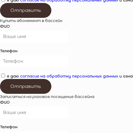
я даю
согласие на обработку персональных данных
и озна
Отправить
Купить абонемент в бассейн
ФИО
Телефон
я даю
согласие на обработку персональных данных
и озна
Отправить
Записаться на разовое посещение бассейна
ФИО
Телефон