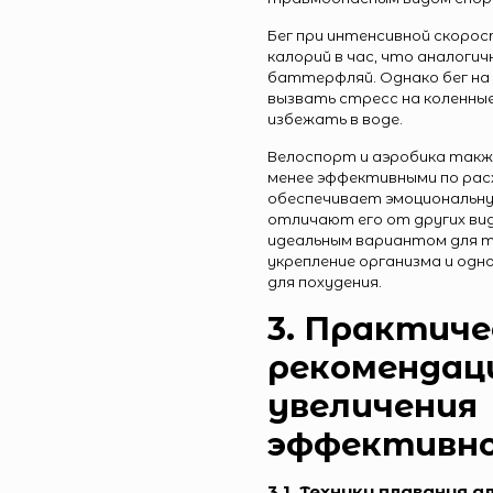
Бег при интенсивной скорос
калорий в час, что аналогич
баттерфляй. Однако бег на
вызвать стресс на коленные
избежать в воде.
Велоспорт и аэробика такж
менее эффективными по расх
обеспечивает эмоциональну
отличают его от других ви
идеальным вариантом для т
укрепление организма и од
для похудения.
3. Практиче
рекомендац
увеличения
эффективно
3.1. Техники плавания